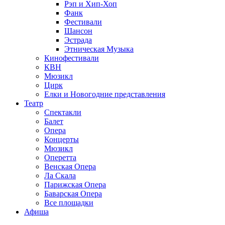
Рэп и Хип-Хоп
Фанк
Фестивали
Шансон
Эстрада
Этническая Музыка
Кинофестивали
КВН
Мюзикл
Цирк
Елки и Новогодние представления
Театр
Спектакли
Балет
Опера
Концерты
Мюзикл
Оперетта
Венская Опера
Ла Скала
Парижская Опера
Баварская Опера
Все площадки
Афиша