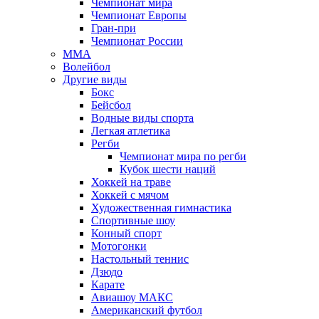
Чемпионат мира
Чемпионат Европы
Гран-при
Чемпионат России
MMA
Волейбол
Другие виды
Бокс
Бейсбол
Водные виды спорта
Легкая атлетика
Регби
Чемпионат мира по регби
Кубок шести наций
Хоккей на траве
Хоккей с мячом
Художественная гимнастика
Спортивные шоу
Конный спорт
Мотогонки
Настольный теннис
Дзюдо
Карате
Авиашоу МАКС
Американский футбол