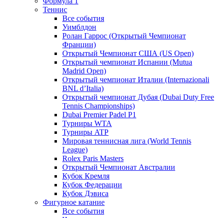
Формула 1
Теннис
Все события
Уимблдон
Ролан Гаррос (Открытый Чемпионат
Франции)
Открытый Чемпионат США (US Open)
Открытый чемпионат Испании (Mutua
Madrid Open)
Открытый чемпионат Италии (Internazionali
BNL d’Italia)
Открытый чемпионат Дубая (Dubai Duty Free
Tennis Championships)
Dubai Premier Padel P1
Турниры WTA
Турниры ATP
Мировая теннисная лига (World Tennis
League)
Rolex Paris Masters
Открытый Чемпионат Австралии
Кубок Кремля
Кубок Федерации
Кубок Дэвиса
Фигурное катание
Все события