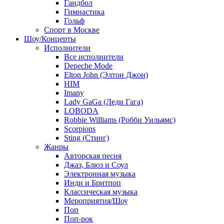
Гандбол
Гимнастика
Гольф
Спорт в Москве
Шоу/Концерты
Исполнители
Все исполнители
Depeche Mode
Elton John (Элтон Джон)
HIM
Imany
Lady GaGa (Леди Гага)
LOBODA
Robbie Williams (Робби Уильямс)
Scorpions
Sting (Стинг)
Жанры
Авторская песня
Джаз, Блюз и Соул
Электронная музыка
Инди и Бритпоп
Классическая музыка
Мероприятия/Шоу
Поп
Поп-рок