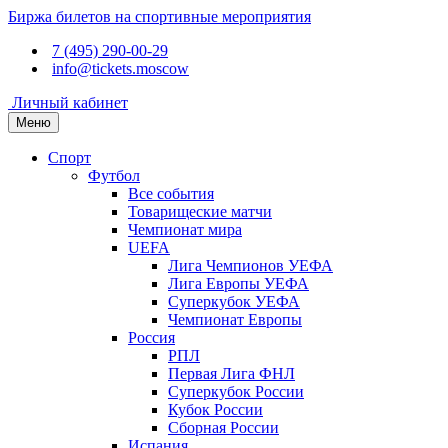
Биржа билетов на спортивные мероприятия
7 (495) 290-00-29
info@tickets.moscow
Личный кабинет
Меню
Спорт
Футбол
Все события
Товарищеские матчи
Чемпионат мира
UEFA
Лига Чемпионов УЕФА
Лига Европы УЕФА
Суперкубок УЕФА
Чемпионат Европы
Россия
РПЛ
Первая Лига ФНЛ
Суперкубок России
Кубок России
Сборная России
Испания