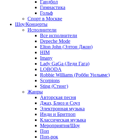
Гандбол
Гимнастика
Гольф
Спорт в Москве
Шоу/Концерты
Исполнители
Все исполнители
Depeche Mode
Elton John (Элтон Джон)
HIM
Imany
Lady GaGa (Леди Гага)
LOBODA
Robbie Williams (Робби Уильямс)
Scorpions
Sting (Стинг)
Жанры
Авторская песня
Джаз, Блюз и Соул
Электронная музыка
Инди и Бритпоп
Классическая музыка
Мероприятия/Шоу
Поп
Поп-рок