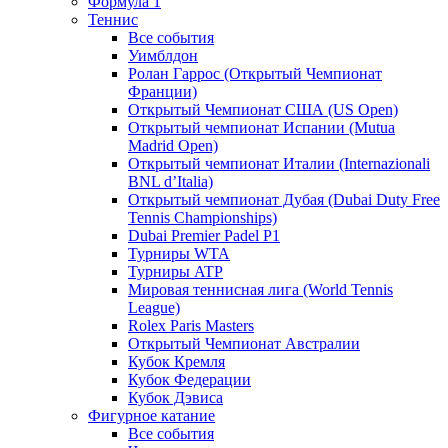
Формула 1
Теннис
Все события
Уимблдон
Ролан Гаррос (Открытый Чемпионат
Франции)
Открытый Чемпионат США (US Open)
Открытый чемпионат Испании (Mutua
Madrid Open)
Открытый чемпионат Италии (Internazionali
BNL d’Italia)
Открытый чемпионат Дубая (Dubai Duty Free
Tennis Championships)
Dubai Premier Padel P1
Турниры WTA
Турниры ATP
Мировая теннисная лига (World Tennis
League)
Rolex Paris Masters
Открытый Чемпионат Австралии
Кубок Кремля
Кубок Федерации
Кубок Дэвиса
Фигурное катание
Все события