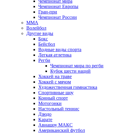
Чемпионат мира
Чемпионат Европы
Гран-при
Чемпионат России
MMA
Волейбол
Другие виды
Бокс
Бейсбол
Водные виды спорта
Легкая атлетика
Регби
Чемпионат мира по регби
Кубок шести наций
Хоккей на траве
Хоккей с мячом
Художественная гимнастика
Спортивные шоу
Конный спорт
Мотогонки
Настольный теннис
Дзюдо
Карате
Авиашоу МАКС
Американский футбол