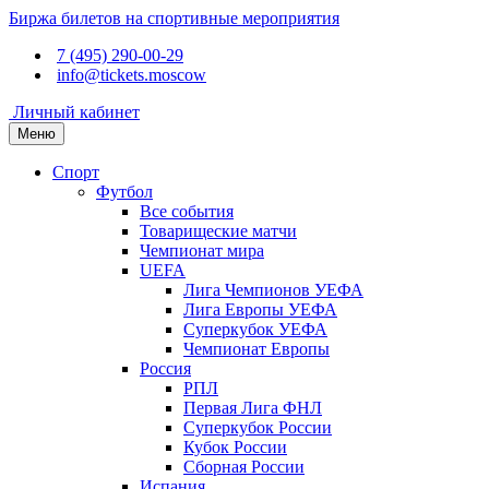
Биржа билетов на спортивные мероприятия
7 (495) 290-00-29
info@tickets.moscow
Личный кабинет
Меню
Спорт
Футбол
Все события
Товарищеские матчи
Чемпионат мира
UEFA
Лига Чемпионов УЕФА
Лига Европы УЕФА
Суперкубок УЕФА
Чемпионат Европы
Россия
РПЛ
Первая Лига ФНЛ
Суперкубок России
Кубок России
Сборная России
Испания