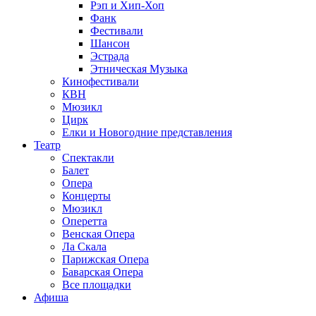
Рэп и Хип-Хоп
Фанк
Фестивали
Шансон
Эстрада
Этническая Музыка
Кинофестивали
КВН
Мюзикл
Цирк
Елки и Новогодние представления
Театр
Спектакли
Балет
Опера
Концерты
Мюзикл
Оперетта
Венская Опера
Ла Скала
Парижская Опера
Баварская Опера
Все площадки
Афиша