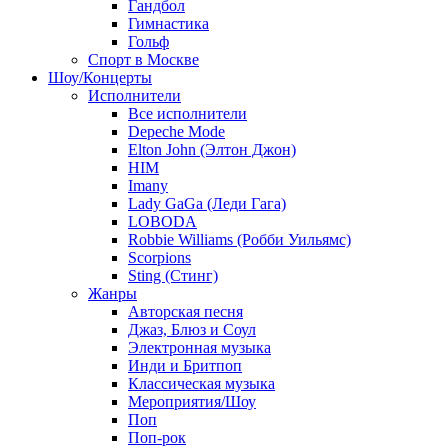
Гандбол
Гимнастика
Гольф
Спорт в Москве
Шоу/Концерты
Исполнители
Все исполнители
Depeche Mode
Elton John (Элтон Джон)
HIM
Imany
Lady GaGa (Леди Гага)
LOBODA
Robbie Williams (Робби Уильямс)
Scorpions
Sting (Стинг)
Жанры
Авторская песня
Джаз, Блюз и Соул
Электронная музыка
Инди и Бритпоп
Классическая музыка
Мероприятия/Шоу
Поп
Поп-рок