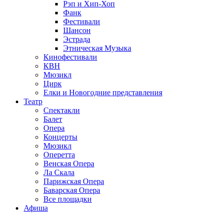
Рэп и Хип-Хоп
Фанк
Фестивали
Шансон
Эстрада
Этническая Музыка
Кинофестивали
КВН
Мюзикл
Цирк
Елки и Новогодние представления
Театр
Спектакли
Балет
Опера
Концерты
Мюзикл
Оперетта
Венская Опера
Ла Скала
Парижская Опера
Баварская Опера
Все площадки
Афиша