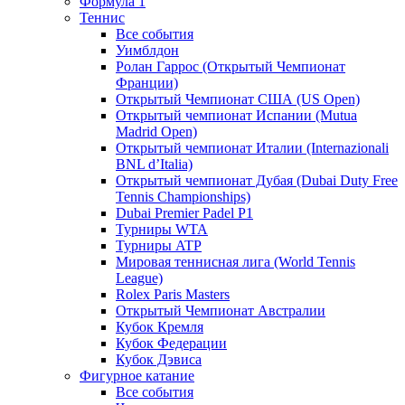
Формула 1
Теннис
Все события
Уимблдон
Ролан Гаррос (Открытый Чемпионат
Франции)
Открытый Чемпионат США (US Open)
Открытый чемпионат Испании (Mutua
Madrid Open)
Открытый чемпионат Италии (Internazionali
BNL d’Italia)
Открытый чемпионат Дубая (Dubai Duty Free
Tennis Championships)
Dubai Premier Padel P1
Турниры WTA
Турниры ATP
Мировая теннисная лига (World Tennis
League)
Rolex Paris Masters
Открытый Чемпионат Австралии
Кубок Кремля
Кубок Федерации
Кубок Дэвиса
Фигурное катание
Все события