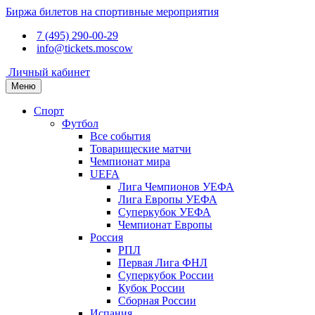
Биржа билетов на спортивные мероприятия
7 (495) 290-00-29
info@tickets.moscow
Личный кабинет
Меню
Спорт
Футбол
Все события
Товарищеские матчи
Чемпионат мира
UEFA
Лига Чемпионов УЕФА
Лига Европы УЕФА
Суперкубок УЕФА
Чемпионат Европы
Россия
РПЛ
Первая Лига ФНЛ
Суперкубок России
Кубок России
Сборная России
Испания