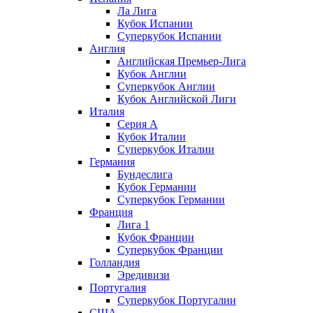
Ла Лига
Кубок Испании
Суперкубок Испании
Англия
Английская Премьер-Лига
Кубок Англии
Суперкубок Англии
Кубок Английской Лиги
Италия
Серия А
Кубок Италии
Суперкубок Италии
Германия
Бундеслига
Кубок Германии
Суперкубок Германии
Франция
Лига 1
Кубок Франции
Суперкубок Франции
Голландия
Эредивизи
Португалия
Суперкубок Португалии
США