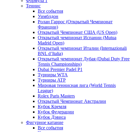
Формула 1
Теннис
Все события
Уимблдон
Ролан Гаррос (Открытый Чемпионат
Франции)
Открытый Чемпионат США (US Open)
Открытый чемпионат Испании (Mutua
Madrid Open)
Открытый чемпионат Италии (Internazionali
BNL d’Italia)
Открытый чемпионат Дубая (Dubai Duty Free
Tennis Championships)
Dubai Premier Padel P1
Турниры WTA
Турниры ATP
Мировая теннисная лига (World Tennis
League)
Rolex Paris Masters
Открытый Чемпионат Австралии
Кубок Кремля
Кубок Федерации
Кубок Дэвиса
Фигурное катание
Все события