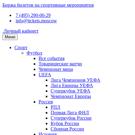
Биржа билетов на спортивные мероприятия
7 (495) 290-00-29
info@tickets.moscow
Личный кабинет
Меню
Спорт
Футбол
Все события
Товарищеские матчи
Чемпионат мира
UEFA
Лига Чемпионов УЕФА
Лига Европы УЕФА
Суперкубок УЕФА
Чемпионат Европы
Россия
РПЛ
Первая Лига ФНЛ
Суперкубок России
Кубок России
Сборная России
Испания