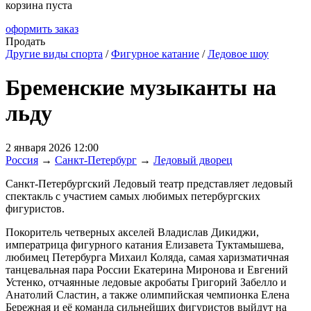
корзина пуста
оформить заказ
Продать
Другие виды спорта
/
Фигурное катание
/
Ледовое шоу
Бременские музыканты на
льду
2 января 2026 12:00
Россия
→
Санкт-Петербург
→
Ледовый дворец
Санкт-Петербургский Ледовый театр представляет ледовый
спектакль с участием самых любимых петербургских
фигуристов.
Покоритель четверных акселей Владислав Дикиджи,
императрица фигурного катания Елизавета Туктамышева,
любимец Петербурга Михаил Коляда, самая харизматичная
танцевальная пара России Екатерина Миронова и Евгений
Устенко, отчаянные ледовые акробаты Григорий Забелло и
Анатолий Сластин, а также олимпийская чемпионка Елена
Бережная и её команда сильнейших фигуристов выйдут на