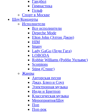
Гандбол
Гимнастика
Гольф
Спорт в Москве
Шоу/Концерты
Исполнители
Все исполнители
Depeche Mode
Elton John (Элтон Джон)
HIM
Imany
Lady GaGa (Леди Гага)
LOBODA
Robbie Williams (Робби Уильямс)
Scorpions
Sting (Стинг)
Жанры
Авторская песня
Джаз, Блюз и Соул
Электронная музыка
Инди и Бритпоп
Классическая музыка
Мероприятия/Шоу
Поп
Поп-рок