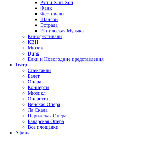
Рэп и Хип-Хоп
Фанк
Фестивали
Шансон
Эстрада
Этническая Музыка
Кинофестивали
КВН
Мюзикл
Цирк
Елки и Новогодние представления
Театр
Спектакли
Балет
Опера
Концерты
Мюзикл
Оперетта
Венская Опера
Ла Скала
Парижская Опера
Баварская Опера
Все площадки
Афиша