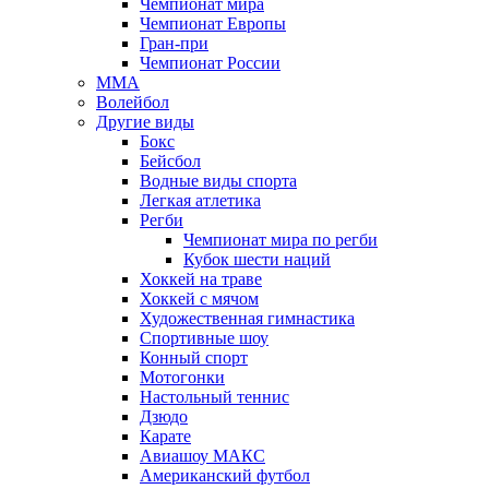
Чемпионат мира
Чемпионат Европы
Гран-при
Чемпионат России
MMA
Волейбол
Другие виды
Бокс
Бейсбол
Водные виды спорта
Легкая атлетика
Регби
Чемпионат мира по регби
Кубок шести наций
Хоккей на траве
Хоккей с мячом
Художественная гимнастика
Спортивные шоу
Конный спорт
Мотогонки
Настольный теннис
Дзюдо
Карате
Авиашоу МАКС
Американский футбол