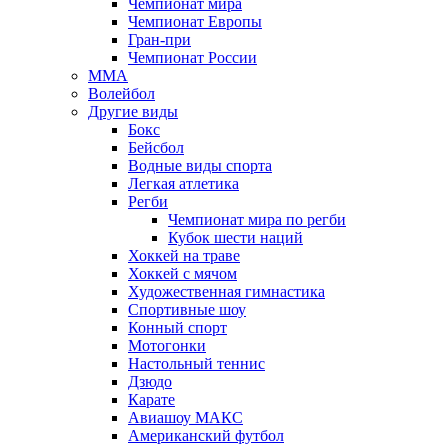
Чемпионат мира
Чемпионат Европы
Гран-при
Чемпионат России
MMA
Волейбол
Другие виды
Бокс
Бейсбол
Водные виды спорта
Легкая атлетика
Регби
Чемпионат мира по регби
Кубок шести наций
Хоккей на траве
Хоккей с мячом
Художественная гимнастика
Спортивные шоу
Конный спорт
Мотогонки
Настольный теннис
Дзюдо
Карате
Авиашоу МАКС
Американский футбол