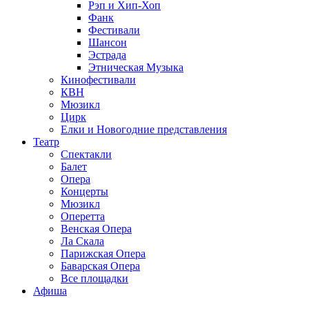
Рэп и Хип-Хоп
Фанк
Фестивали
Шансон
Эстрада
Этническая Музыка
Кинофестивали
КВН
Мюзикл
Цирк
Елки и Новогодние представления
Театр
Спектакли
Балет
Опера
Концерты
Мюзикл
Оперетта
Венская Опера
Ла Скала
Парижская Опера
Баварская Опера
Все площадки
Афиша