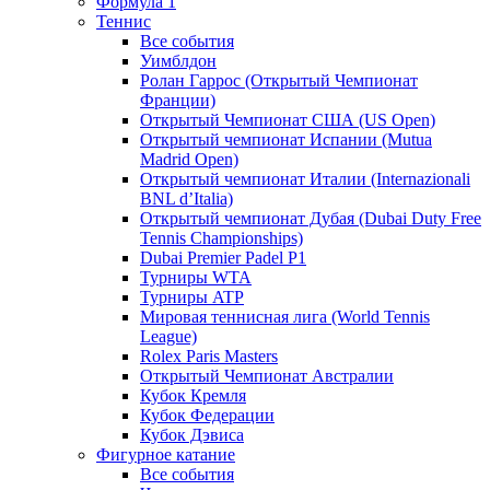
Формула 1
Теннис
Все события
Уимблдон
Ролан Гаррос (Открытый Чемпионат
Франции)
Открытый Чемпионат США (US Open)
Открытый чемпионат Испании (Mutua
Madrid Open)
Открытый чемпионат Италии (Internazionali
BNL d’Italia)
Открытый чемпионат Дубая (Dubai Duty Free
Tennis Championships)
Dubai Premier Padel P1
Турниры WTA
Турниры ATP
Мировая теннисная лига (World Tennis
League)
Rolex Paris Masters
Открытый Чемпионат Австралии
Кубок Кремля
Кубок Федерации
Кубок Дэвиса
Фигурное катание
Все события