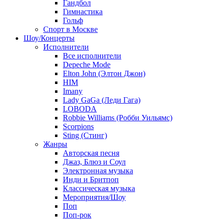
Гандбол
Гимнастика
Гольф
Спорт в Москве
Шоу/Концерты
Исполнители
Все исполнители
Depeche Mode
Elton John (Элтон Джон)
HIM
Imany
Lady GaGa (Леди Гага)
LOBODA
Robbie Williams (Робби Уильямс)
Scorpions
Sting (Стинг)
Жанры
Авторская песня
Джаз, Блюз и Соул
Электронная музыка
Инди и Бритпоп
Классическая музыка
Мероприятия/Шоу
Поп
Поп-рок