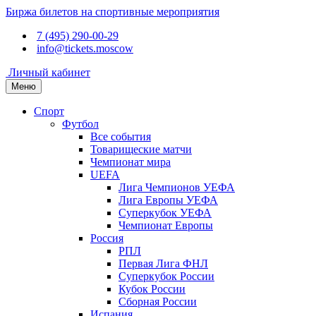
Биржа билетов на спортивные мероприятия
7 (495) 290-00-29
info@tickets.moscow
Личный кабинет
Меню
Спорт
Футбол
Все события
Товарищеские матчи
Чемпионат мира
UEFA
Лига Чемпионов УЕФА
Лига Европы УЕФА
Суперкубок УЕФА
Чемпионат Европы
Россия
РПЛ
Первая Лига ФНЛ
Суперкубок России
Кубок России
Сборная России
Испания