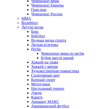
Чемпионат мира
Чемпионат Европы
Гран-при
Чемпионат России
MMA
Волейбол
Другие виды
Бокс
Бейсбол
Водные виды спорта
Легкая атлетика
Регби
Чемпионат мира по регби
Кубок шести наций
Хоккей на траве
Хоккей с мячом
Художественная гимнастика
Спортивные шоу
Конный спорт
Мотогонки
Настольный теннис
Дзюдо
Карате
Авиашоу МАКС
Американский футбол