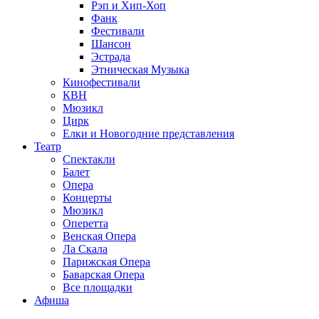
Рэп и Хип-Хоп
Фанк
Фестивали
Шансон
Эстрада
Этническая Музыка
Кинофестивали
КВН
Мюзикл
Цирк
Елки и Новогодние представления
Театр
Спектакли
Балет
Опера
Концерты
Мюзикл
Оперетта
Венская Опера
Ла Скала
Парижская Опера
Баварская Опера
Все площадки
Афиша