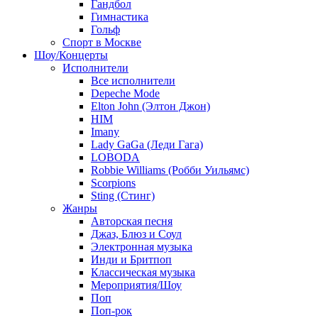
Гандбол
Гимнастика
Гольф
Спорт в Москве
Шоу/Концерты
Исполнители
Все исполнители
Depeche Mode
Elton John (Элтон Джон)
HIM
Imany
Lady GaGa (Леди Гага)
LOBODA
Robbie Williams (Робби Уильямс)
Scorpions
Sting (Стинг)
Жанры
Авторская песня
Джаз, Блюз и Соул
Электронная музыка
Инди и Бритпоп
Классическая музыка
Мероприятия/Шоу
Поп
Поп-рок