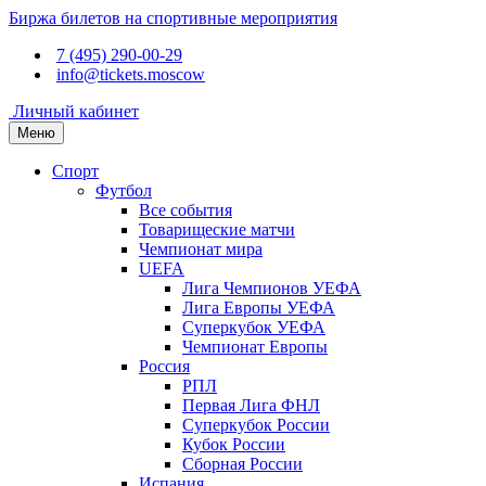
Биржа билетов на спортивные мероприятия
7 (495) 290-00-29
info@tickets.moscow
Личный кабинет
Меню
Спорт
Футбол
Все события
Товарищеские матчи
Чемпионат мира
UEFA
Лига Чемпионов УЕФА
Лига Европы УЕФА
Суперкубок УЕФА
Чемпионат Европы
Россия
РПЛ
Первая Лига ФНЛ
Суперкубок России
Кубок России
Сборная России
Испания