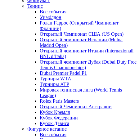
Формула 1
Теннис
Все события
Уимблдон
Ролан Гаррос (Открытый Чемпионат
Франции)
Открытый Чемпионат США (US Open)
Открытый чемпионат Испании (Mutua
Madrid Open)
Открытый чемпионат Италии (Internazionali
BNL d’Italia)
Открытый чемпионат Дубая (Dubai Duty Free
Tennis Championships)
Dubai Premier Padel P1
Турниры WTA
Турниры ATP
Мировая теннисная лига (World Tennis
League)
Rolex Paris Masters
Открытый Чемпионат Австралии
Кубок Кремля
Кубок Федерации
Кубок Дэвиса
Фигурное катание
Все события