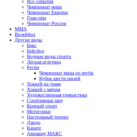
Все события
Чемпионат мира
Чемпионат Европы
Гран-при
Чемпионат России
MMA
Волейбол
Другие виды
Бокс
Бейсбол
Водные виды спорта
Легкая атлетика
Регби
Чемпионат мира по регби
Кубок шести наций
Хоккей на траве
Хоккей с мячом
Художественная гимнастика
Спортивные шоу
Конный спорт
Мотогонки
Настольный теннис
Дзюдо
Карате
Авиашоу МАКС