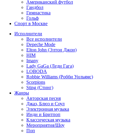
Американский футбол
Гандбол
Гимнастика
Гольф
Спорт в Москве
Исполнители
Все исполнители
Depeche Mode
Elton John (Элтон Джон)
HIM
Imany
Lady GaGa (Леди Гага)
LOBODA
Robbie Williams (Робби Уильямс)
Scorpions
Sting (Стинг)
Жанры
Авторская песня
Джаз, Блюз и Соул
Электронная музыка
Инди и Бритпоп
Классическая музыка
Мероприятия/Шоу
Поп