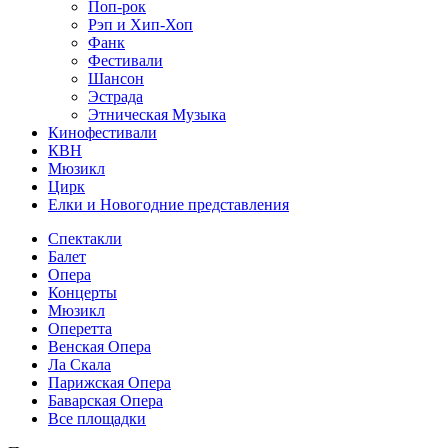
Поп-рок
Рэп и Хип-Хоп
Фанк
Фестивали
Шансон
Эстрада
Этническая Музыка
Кинофестивали
КВН
Мюзикл
Цирк
Елки и Новогодние представления
Спектакли
Балет
Опера
Концерты
Мюзикл
Оперетта
Венская Опера
Ла Скала
Парижская Опера
Баварская Опера
Все площадки