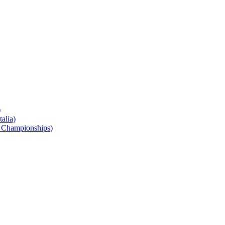
)
alia)
 Championships)