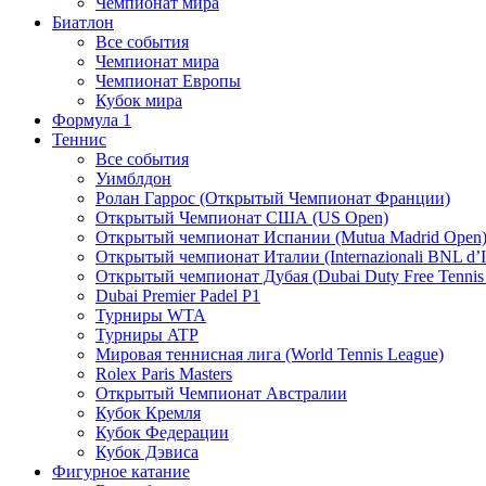
Чемпионат мира
Биатлон
Все события
Чемпионат мира
Чемпионат Европы
Кубок мира
Формула 1
Теннис
Все события
Уимблдон
Ролан Гаррос (Открытый Чемпионат Франции)
Открытый Чемпионат США (US Open)
Открытый чемпионат Испании (Mutua Madrid Open
Открытый чемпионат Италии (Internazionali BNL d’It
Открытый чемпионат Дубая (Dubai Duty Free Tennis
Dubai Premier Padel P1
Турниры WTA
Турниры ATP
Мировая теннисная лига (World Tennis League)
Rolex Paris Masters
Открытый Чемпионат Австралии
Кубок Кремля
Кубок Федерации
Кубок Дэвиса
Фигурное катание