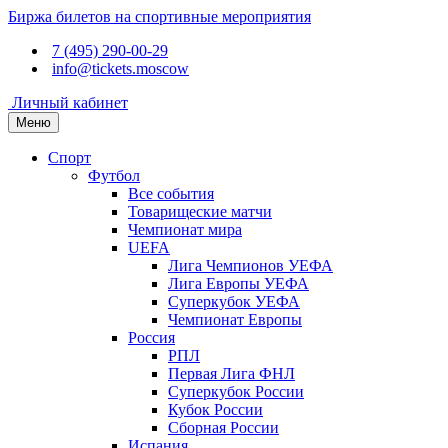
Биржа билетов на спортивные мероприятия
7 (495) 290-00-29
info@tickets.moscow
Личный кабинет
Меню
Спорт
Футбол
Все события
Товарищеские матчи
Чемпионат мира
UEFA
Лига Чемпионов УЕФА
Лига Европы УЕФА
Суперкубок УЕФА
Чемпионат Европы
Россия
РПЛ
Первая Лига ФНЛ
Суперкубок России
Кубок России
Сборная России
Испания