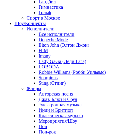
Гандбол
Гимнастика
Гольф
Спорт в Москве
Шоу/Концерты
Исполнители
Все исполнители
Depeche Mode
Elton John (Элтон Джон)
HIM
Imany
Lady GaGa (Леди Гага)
LOBODA
Robbie Williams (Робби Уильямс)
Scorpions
Sting (Стинг)
Жанры
Авторская песня
Джаз, Блюз и Соул
Электронная музыка
Инди и Бритпоп
Классическая музыка
Мероприятия/Шоу
Поп
Поп-рок