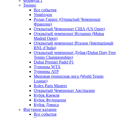
Формула 1
Теннис
Все события
Уимблдон
Ролан Гаррос (Открытый Чемпионат
Франции)
Открытый Чемпионат США (US Open)
Открытый чемпионат Испании (Mutua
Madrid Open)
Открытый чемпионат Италии (Internazionali
BNL d’Italia)
Открытый чемпионат Дубая (Dubai Duty Free
Tennis Championships)
Dubai Premier Padel P1
Турниры WTA
Турниры ATP
Мировая теннисная лига (World Tennis
League)
Rolex Paris Masters
Открытый Чемпионат Австралии
Кубок Кремля
Кубок Федерации
Кубок Дэвиса
Фигурное катание
Все события