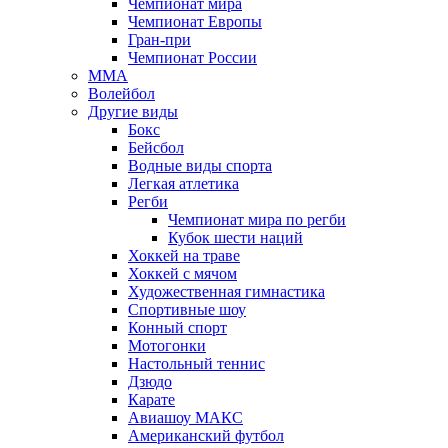
Чемпионат мира
Чемпионат Европы
Гран-при
Чемпионат России
MMA
Волейбол
Другие виды
Бокс
Бейсбол
Водные виды спорта
Легкая атлетика
Регби
Чемпионат мира по регби
Кубок шести наций
Хоккей на траве
Хоккей с мячом
Художественная гимнастика
Спортивные шоу
Конный спорт
Мотогонки
Настольный теннис
Дзюдо
Карате
Авиашоу МАКС
Американский футбол