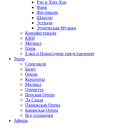
Рэп и Хип-Хоп
Фанк
Фестивали
Шансон
Эстрада
Этническая Музыка
Кинофестивали
КВН
Мюзикл
Цирк
Елки и Новогодние представления
Театр
Спектакли
Балет
Опера
Концерты
Мюзикл
Оперетта
Венская Опера
Ла Скала
Парижская Опера
Баварская Опера
Все площадки
Афиша