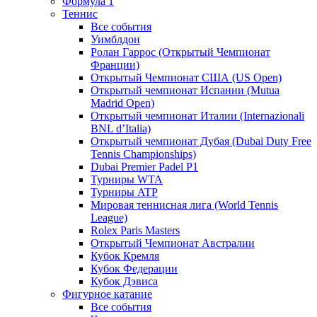
Формула 1
Теннис
Все события
Уимблдон
Ролан Гаррос (Открытый Чемпионат
Франции)
Открытый Чемпионат США (US Open)
Открытый чемпионат Испании (Mutua
Madrid Open)
Открытый чемпионат Италии (Internazionali
BNL d’Italia)
Открытый чемпионат Дубая (Dubai Duty Free
Tennis Championships)
Dubai Premier Padel P1
Турниры WTA
Турниры ATP
Мировая теннисная лига (World Tennis
League)
Rolex Paris Masters
Открытый Чемпионат Австралии
Кубок Кремля
Кубок Федерации
Кубок Дэвиса
Фигурное катание
Все события