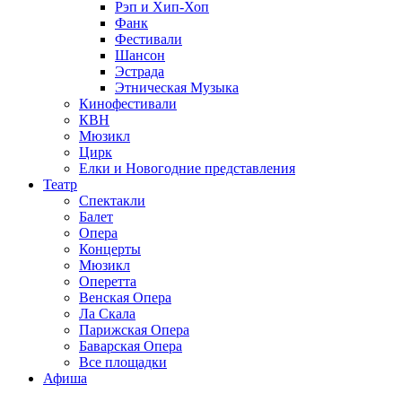
Рэп и Хип-Хоп
Фанк
Фестивали
Шансон
Эстрада
Этническая Музыка
Кинофестивали
КВН
Мюзикл
Цирк
Елки и Новогодние представления
Театр
Спектакли
Балет
Опера
Концерты
Мюзикл
Оперетта
Венская Опера
Ла Скала
Парижская Опера
Баварская Опера
Все площадки
Афиша