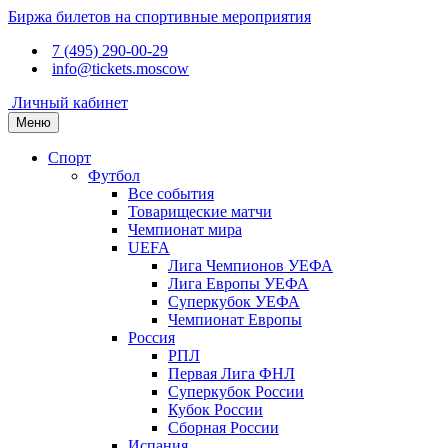
Биржа билетов на спортивные мероприятия
7 (495) 290-00-29
info@tickets.moscow
Личный кабинет
Меню
Спорт
Футбол
Все события
Товарищеские матчи
Чемпионат мира
UEFA
Лига Чемпионов УЕФА
Лига Европы УЕФА
Суперкубок УЕФА
Чемпионат Европы
Россия
РПЛ
Первая Лига ФНЛ
Суперкубок России
Кубок России
Сборная России
Испания