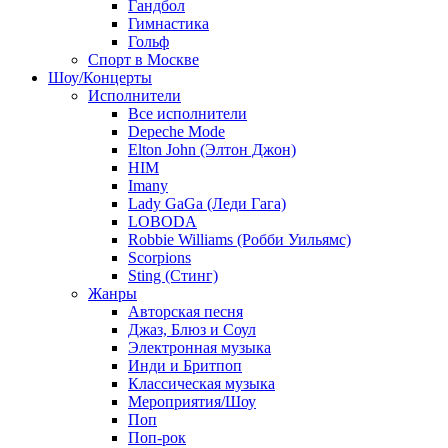
Гандбол
Гимнастика
Гольф
Спорт в Москве
Шоу/Концерты
Исполнители
Все исполнители
Depeche Mode
Elton John (Элтон Джон)
HIM
Imany
Lady GaGa (Леди Гага)
LOBODA
Robbie Williams (Робби Уильямс)
Scorpions
Sting (Стинг)
Жанры
Авторская песня
Джаз, Блюз и Соул
Электронная музыка
Инди и Бритпоп
Классическая музыка
Мероприятия/Шоу
Поп
Поп-рок