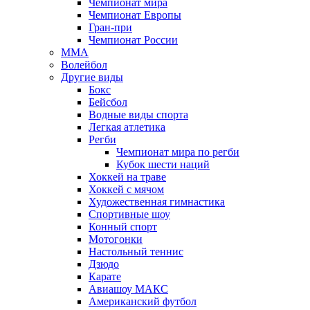
Чемпионат мира
Чемпионат Европы
Гран-при
Чемпионат России
MMA
Волейбол
Другие виды
Бокс
Бейсбол
Водные виды спорта
Легкая атлетика
Регби
Чемпионат мира по регби
Кубок шести наций
Хоккей на траве
Хоккей с мячом
Художественная гимнастика
Спортивные шоу
Конный спорт
Мотогонки
Настольный теннис
Дзюдо
Карате
Авиашоу МАКС
Американский футбол