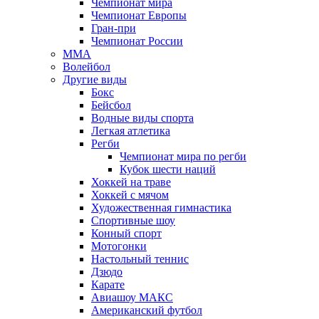
Чемпионат мира
Чемпионат Европы
Гран-при
Чемпионат России
MMA
Волейбол
Другие виды
Бокс
Бейсбол
Водные виды спорта
Легкая атлетика
Регби
Чемпионат мира по регби
Кубок шести наций
Хоккей на траве
Хоккей с мячом
Художественная гимнастика
Спортивные шоу
Конный спорт
Мотогонки
Настольный теннис
Дзюдо
Карате
Авиашоу МАКС
Американский футбол