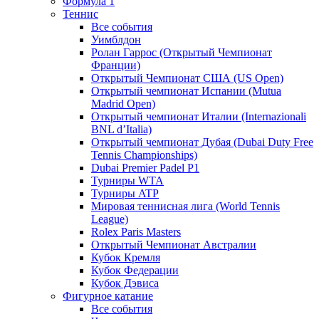
Формула 1
Теннис
Все события
Уимблдон
Ролан Гаррос (Открытый Чемпионат
Франции)
Открытый Чемпионат США (US Open)
Открытый чемпионат Испании (Mutua
Madrid Open)
Открытый чемпионат Италии (Internazionali
BNL d’Italia)
Открытый чемпионат Дубая (Dubai Duty Free
Tennis Championships)
Dubai Premier Padel P1
Турниры WTA
Турниры ATP
Мировая теннисная лига (World Tennis
League)
Rolex Paris Masters
Открытый Чемпионат Австралии
Кубок Кремля
Кубок Федерации
Кубок Дэвиса
Фигурное катание
Все события