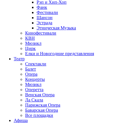
Рэп и Хип-Хоп
Фанк
Фестивали
Шансон
Эстрада
Этническая Музыка
Кинофестивали
КВН
Мюзикл
Цирк
Елки и Новогодние представления
Театр
Спектакли
Балет
Опера
Концерты
Мюзикл
Оперетта
Венская Опера
Ла Скала
Парижская Опера
Баварская Опера
Все площадки
Афиша