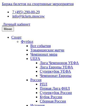
Биржа билетов на спортивные мероприятия
7 (495) 290-00-29
info@tickets.moscow
Личный кабинет
Меню
Спорт
Футбол
Все события
Товарищеские матчи
Чемпионат мира
UEFA
Лига Чемпионов УЕФА
Лига Европы УЕФА
Суперкубок УЕФА
Чемпионат Европы
Россия
РПЛ
Первая Лига ФНЛ
Суперкубок России
Кубок России
Сборная России
Испания