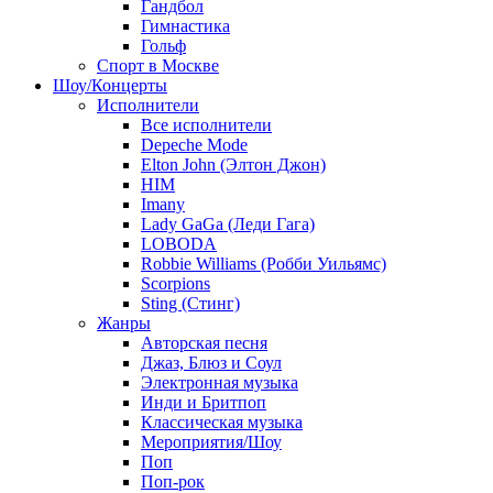
Гандбол
Гимнастика
Гольф
Спорт в Москве
Шоу/Концерты
Исполнители
Все исполнители
Depeche Mode
Elton John (Элтон Джон)
HIM
Imany
Lady GaGa (Леди Гага)
LOBODA
Robbie Williams (Робби Уильямс)
Scorpions
Sting (Стинг)
Жанры
Авторская песня
Джаз, Блюз и Соул
Электронная музыка
Инди и Бритпоп
Классическая музыка
Мероприятия/Шоу
Поп
Поп-рок